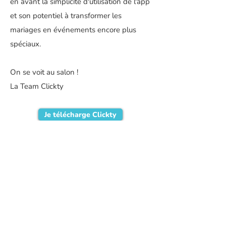
en avant la simplicité d'utilisation de l'app
et son potentiel à transformer les
mariages en événements encore plus
spéciaux.
On se voit au salon !
La Team Clickty
Je télécharge Clickty
Accueil
Comment ça marche
Tutoriel d'utilisation
Cas d'usage
Catalogue de souvenirs Clickty